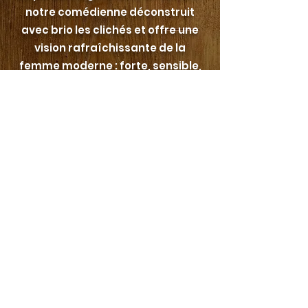
notre comédienne déconstruit
avec brio les clichés et offre une
vision rafraîchissante de la
femme moderne : forte, sensible,
imparfaite et magnifiquement
libre.
En tant qu'auteure et comédienne,
Aurélie donne vie aux personnages
qu'elle a créés, incarnant une
liberté totale d'expression, en
quelques secondes, un caméléon
s'offre à vous!
info@hurlucomedy.com
© 2023 par Hurlu Comedy Club