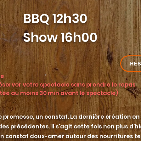
BBQ 12h30
Show 16h00
RES
le
éserver votre spectacle sans prendre le repas
tée au moins 30 min avant le spectacle)
ne promesse, un constat. La dernière création e
 précédentes. Il s’agit cette fois non plus d’hi
un constat doux-amer autour des nourritures te