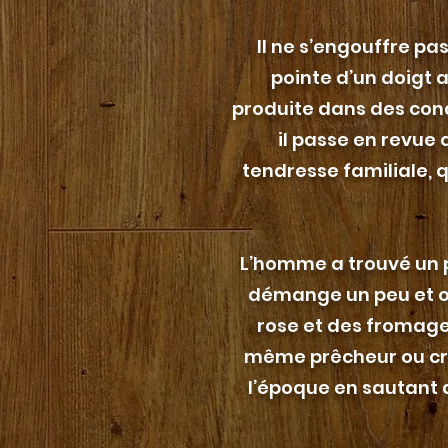
Il ne s’engouffre pa
pointe d’un doigt 
produite dans des cond
il passe en revue
tendresse familiale, q
L’homme a trouvé un pal
démange un peu et o
rose et des fromages
même prêcheur ou croi
l’époque en sautant 