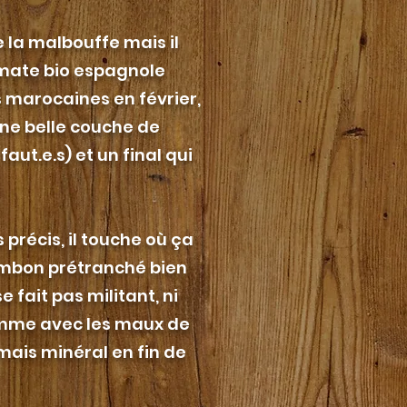
 la malbouffe mais il
omate bio espagnole
s marocaines en février,
une belle couche de
ut.e.s) et un final qui
s précis, il touche où ça
ambon prétranché bien
 fait pas militant, ni
comme avec les maux de
mais minéral en fin de