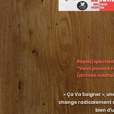
Repas/spectac
*Vous pouvez r
(arrivée souhai
« Ça Va Saigner », u
change radicalement des
bien d’