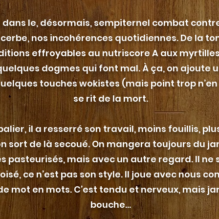
s dans le, désormais, sempiternel combat contre
acerbe, nos incohérences quotidiennes. De la t
itions effroyables au nutriscore A aux myrtille
 quelques dogmes qui font mal. À ça, on ajoute 
uelques touches wokistes (mais point trop n’en fa
se rit de la mort.
ier, il a resserré son travail, moins fouillis, plu
n sort de là secoué. On mangera toujours du j
 pasteurisés, mais avec un autre regard. Il ne se
sé, ce n’est pas son style. Il joue avec nous 
de mot en mots. C’est tendu et nerveux, mais ja
bouche…