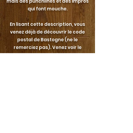
mais des punchlines et des impros
qui font mouche.
En lisant cette description, vous
venez déjà de découvrir le code
postal de Bastogne (ne le
remerciez pas). Venez voir le
spectacle pour découvrir la
meilleure chose qui soit arrivée à
cette ville.*
*Avec Thomas Meunier