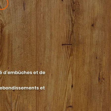
N
é d’embûches et de
 rebondissements et