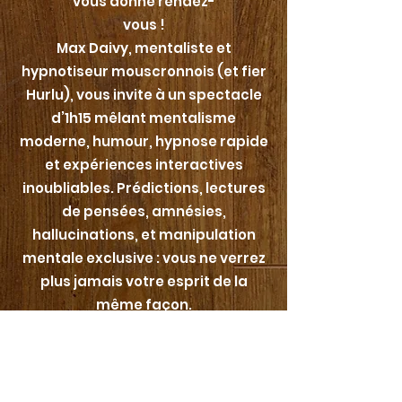
vous donne rendez-
vous !
Max Daivy, mentaliste et
hypnotiseur mouscronnois (et fier
Hurlu), vous invite à un spectacle
d’1h15 mêlant mentalisme
moderne, humour, hypnose rapide
et expériences interactives
inoubliables. Prédictions, lectures
de pensées, amnésies,
hallucinations, et manipulation
mentale exclusive : vous ne verrez
plus jamais votre esprit de la
même façon.
Un show 100 % vivant, 100 %
bienveillant, où le public devient
acteur d’un moment aussi
drôle qu’étonnant.